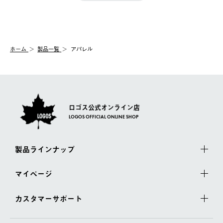
【配送時間指定】
送手配前のためサイト上よりご注文キャンセルが可能です。
ご注文の際、ご注文内容確認画面にて配送時間指定が可能です。
【交換】
配送時間指定がない場合は、最短でのお届けとなります。
システム上、商品の交換（同一商品のカラー・サイズ交換を含
む）は受け付けておりません。
【配送業者】
ホーム
製品一覧
アパレル
一度お手元の商品を返品いただき、ご希望商品を再注文してくだ
佐川急便にて配送されます。
さい。
ロゴス公式オンライン店
LOGOS OFFICIAL ONLINE SHOP
製品ラインナップ
マイページ
カスタマーサポート