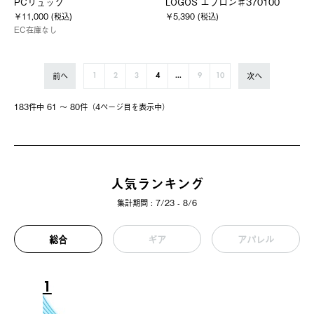
PCリュック
LOGOS エプロン♯370100
￥11,000 (税込)
￥5,390 (税込)
EC在庫なし
前へ
次へ
1
2
3
4
...
9
10
183件中 61 〜 80件（4ページ⽬を表⽰中）
人気ランキング
集計期間 : 7/23 - 8/6
総合
ギア
アパレル
1