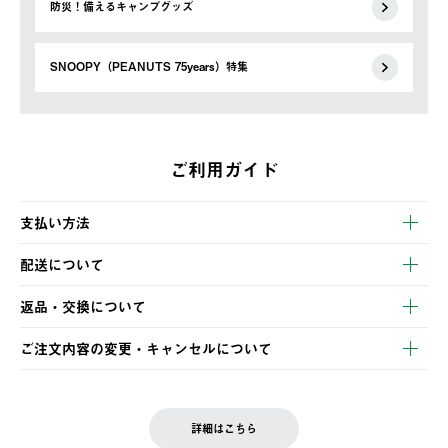
防災！備えるキャンプグッズ
SNOOPY（PEANUTS 75years）特集
ご利用ガイド
支払い方法
以下のいずれかの方法でお支払いいただけます。
配送について
・クレジットカード決済
【発送スケジュール】
・コンビニ決済
返品・交換について
ご注文・ご入金完了より2営業日以内に商品を発送いたします。
・Pay-easy決済
※お客様都合の場合
土日祝の発送はございませんので、木曜日以降のご注文は週明け
ご注文内容の変更・キャンセルについて
の発送となる場合がございます。
ご注文完了後、変更・キャンセルの個別のご対応はお受けできま
【返品】
※予約販売・長期連休期間中のご注文は除く（別途スケジュール
せん。
商品到着後7日以内にご連絡ください。
をご案内いたします。）
LOGOS FAMILY会員の方は、会員マイページ内 購入履歴画面に
お客様都合の返品にかかる送料は、お客様ご負担とさせていただ
詳細はこちら
『注文をキャンセルする』ボタンが表示されている場合のみ、発
きます。