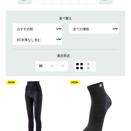
並べ替え
表示形式
20
40
60
NEW
NEW