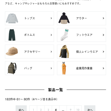
アなど、キャンプやレジャーはもちろん日常使いにもおすすめです。
トップス
アウター
ボトムス
フットウエア
アクセサリー
個人レインウエア
バッグ
産業用作業着
製品一覧
183件中 61〜 80件（4ページ⽬を表⽰中）
前へ
次へ
1
2
3
4
...
9
10