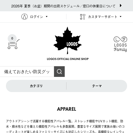
2026年 夏季（お盆）期間の出荷スケジュール／窓口の休業日について
ログイン
カスタマーサポート
0
LOGOS OFFICIAL
ONLINE SHOP
カテゴリ
テーマ
APPAREL
アウトドアシーンで活躍する機能性アパレル一覧。ストレッチ機能やUVカット機能、防
水・撥水性などを備えた機能性アパレルも多数展開。豊富なサイズ展開で家族お揃いのコ
ーディネートが楽しめるファミリーサイズにも対応したシリーズも。高機能なレインウェ