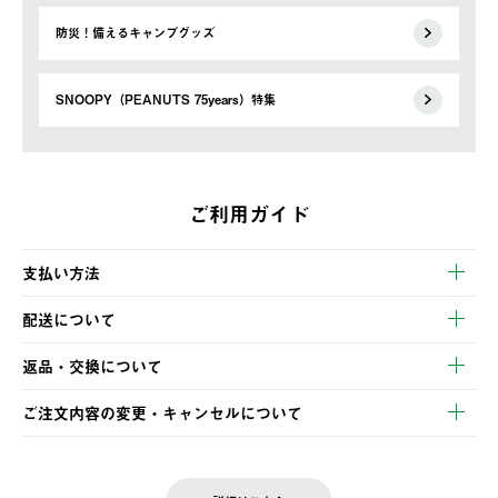
防災！備えるキャンプグッズ
SNOOPY（PEANUTS 75years）特集
ご利用ガイド
支払い方法
以下のいずれかの方法でお支払いいただけます。
配送について
・クレジットカード決済
【発送スケジュール】
・コンビニ決済
返品・交換について
ご注文・ご入金完了より2営業日以内に商品を発送いたします。
・Pay-easy決済
※お客様都合の場合
土日祝の発送はございませんので、木曜日以降のご注文は週明け
ご注文内容の変更・キャンセルについて
の発送となる場合がございます。
ご注文完了後、変更・キャンセルの個別のご対応はお受けできま
【返品】
※予約販売・長期連休期間中のご注文は除く（別途スケジュール
せん。
商品到着後7日以内にご連絡ください。
をご案内いたします。）
LOGOS FAMILY会員の方は、会員マイページ内 購入履歴画面に