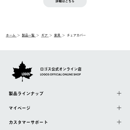
お客様都合の返品にかかる送料は、お客様ご負担とさせていただ
詳細はこちら
『注文をキャンセルする』ボタンが表示されている場合のみ、発
きます。
【配送時間指定】
送手配前のためサイト上よりご注文キャンセルが可能です。
ご注文の際、ご注文内容確認画面にて配送時間指定が可能です。
【交換】
配送時間指定がない場合は、最短でのお届けとなります。
システム上、商品の交換（同一商品のカラー・サイズ交換を含
む）は受け付けておりません。
【配送業者】
ホーム
製品一覧
ギア
家具
チェアカバー
一度お手元の商品を返品いただき、ご希望商品を再注文してくだ
佐川急便にて配送されます。
さい。
ロゴス公式オンライン店
LOGOS OFFICIAL ONLINE SHOP
製品ラインナップ
マイページ
カスタマーサポート