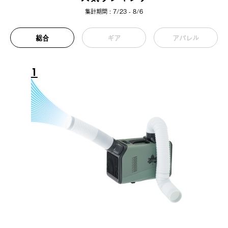
集計期間 : 7/23 - 8/6
総合
ギア
アパレル
1