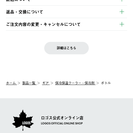
・クレジットカード決済
【発送スケジュール】
・コンビニ決済
返品・交換について
ご注文・ご入金完了より2営業日以内に商品を発送いたします。
・Pay-easy決済
※お客様都合の場合
土日祝の発送はございませんので、木曜日以降のご注文は週明け
ご注文内容の変更・キャンセルについて
の発送となる場合がございます。
ご注文完了後、変更・キャンセルの個別のご対応はお受けできま
【返品】
※予約販売・長期連休期間中のご注文は除く（別途スケジュール
せん。
商品到着後7日以内にご連絡ください。
をご案内いたします。）
LOGOS FAMILY会員の方は、会員マイページ内 購入履歴画面に
お客様都合の返品にかかる送料は、お客様ご負担とさせていただ
詳細はこちら
『注文をキャンセルする』ボタンが表示されている場合のみ、発
きます。
【配送時間指定】
送手配前のためサイト上よりご注文キャンセルが可能です。
ご注文の際、ご注文内容確認画面にて配送時間指定が可能です。
【交換】
配送時間指定がない場合は、最短でのお届けとなります。
システム上、商品の交換（同一商品のカラー・サイズ交換を含
む）は受け付けておりません。
【配送業者】
ホーム
製品一覧
ギア
保冷保温クーラー・保冷剤
ボトル
一度お手元の商品を返品いただき、ご希望商品を再注文してくだ
佐川急便にて配送されます。
さい。
ロゴス公式オンライン店
LOGOS OFFICIAL ONLINE SHOP