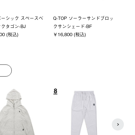
ーシック スペースベ
Q-TOP ソーラーサンドブロッ
neo
クタゴン-BJ
クサンシェード-BF
ン500
00 (税込)
￥16,800 (税込)
通常価格
￥187,0
8
9