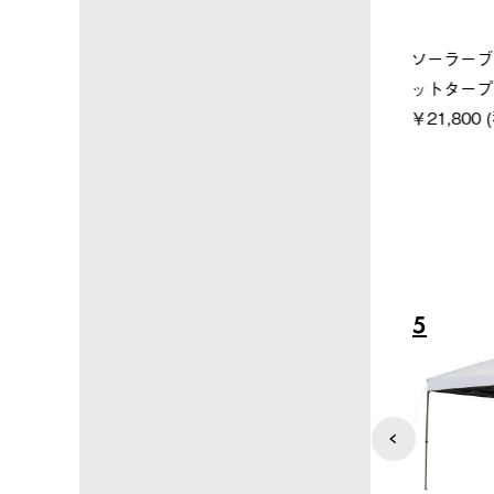
店限定】野電ボ
【ロゴスショップ限定】ハイ
ソーラーブ
＋氷点下パック
パー氷点下クーラーL＋氷点
ットタープ 
下パック2枚セット
￥21,800 
込)
￥15,800 (税込)
4
5