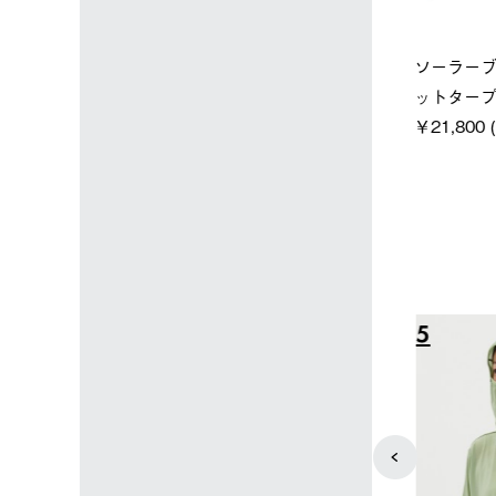
店限定】野電ボ
【ロゴスショップ限定】ハイ
ソーラーブ
＋氷点下パック
パー氷点下クーラーL＋氷点
ットタープ 
下パック2枚セット
￥21,800 
込)
￥15,800 (税込)
4
5