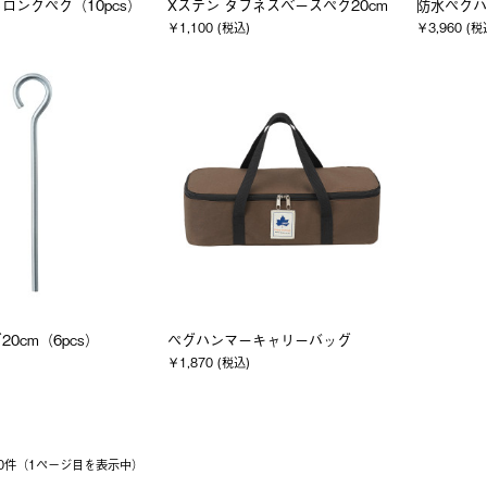
ロングペグ（10pcs）
Xステン タフネスベースペグ20cm
防水ペグハ
￥1,100 (税込)
￥3,960 (税
0cm（6pcs）
ペグハンマーキャリーバッグ
￥1,870 (税込)
 10件（1ページ⽬を表⽰中）