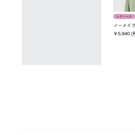
ユニセックス
レディース
タンダードボディ
LOGOS by LIPNER リゲイン
ノーメイク
テック ボディリカバリーTシ
￥5,940 (
)
ャツ #35503
￥5,940 (税込)