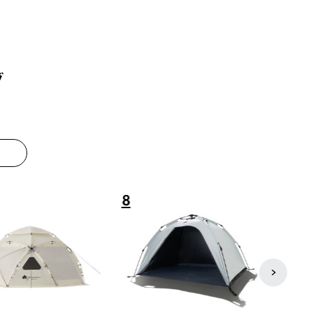
グ
8
9