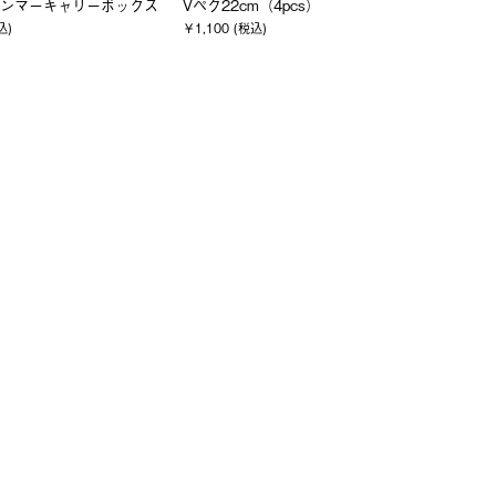
ンマーキャリーボックス
Vペグ22cm（4pcs）
込)
￥1,100 (税込)