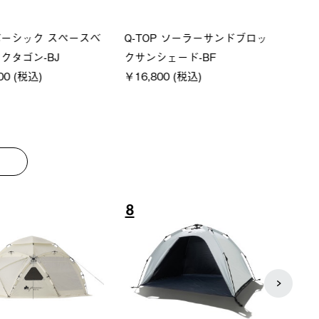
ーシック スペースベ
Q-TOP ソーラーサンドブロッ
ポケモ
クタゴン-BJ
クサンシェード-BF
￥5,7
00 (税込)
￥16,800 (税込)
8
9