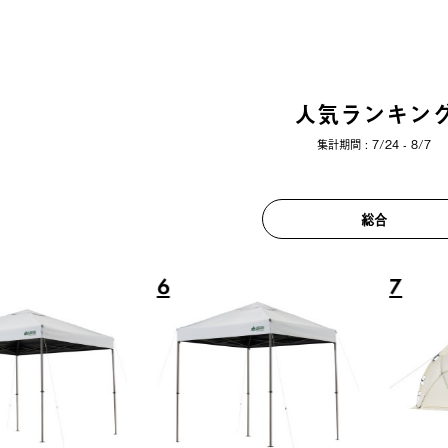
人気ランキン
集計期間 : 7/24 - 8/7
総合
6
7