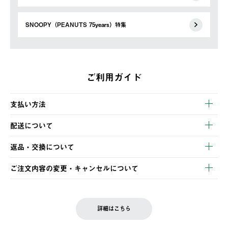
SNOOPY（PEANUTS 75years）特集
ご利用ガイド
支払い方法
以下のいずれかの方法でお支払いいただけます。
配送について
・クレジットカード決済
【発送スケジュール】
・コンビニ決済
返品・交換について
ご注文・ご入金完了より2営業日以内に商品を発送いたします。
・Pay-easy決済
※お客様都合の場合
土日祝の発送はございませんので、木曜日以降のご注文は週明け
ご注文内容の変更・キャンセルについて
の発送となる場合がございます。
ご注文完了後、変更・キャンセルの個別のご対応はお受けできま
【返品】
※予約販売・長期連休期間中のご注文は除く（別途スケジュール
せん。
商品到着後7日以内にご連絡ください。
をご案内いたします。）
LOGOS FAMILY会員の方は、会員マイページ内 購入履歴画面に
お客様都合の返品にかかる送料は、お客様ご負担とさせていただ
詳細はこちら
『注文をキャンセルする』ボタンが表示されている場合のみ、発
きます。
【配送時間指定】