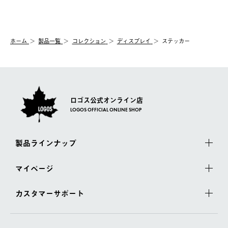
送手配前のためサイト上よりご注文キャンセルが可能です。
ご注文の際、ご注文内容確認画面にて配送時間指定が可能です。
【交換】
配送時間指定がない場合は、最短でのお届けとなります。
システム上、商品の交換（同一商品のカラー・サイズ交換を含
む）は受け付けておりません。
【配送業者】
ホーム
製品一覧
コレクション
ディスプレイ
ステッカー
一度お手元の商品を返品いただき、ご希望商品を再注文してくだ
佐川急便にて配送されます。
さい。
ロゴス公式オンライン店
LOGOS OFFICIAL ONLINE SHOP
製品ラインナップ
マイページ
カスタマーサポート