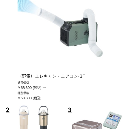
（野電）エレキャン・エアコン-BF
通常価格
￥68,600 (税込)
特別価格
￥58,800 (税込)
2
3