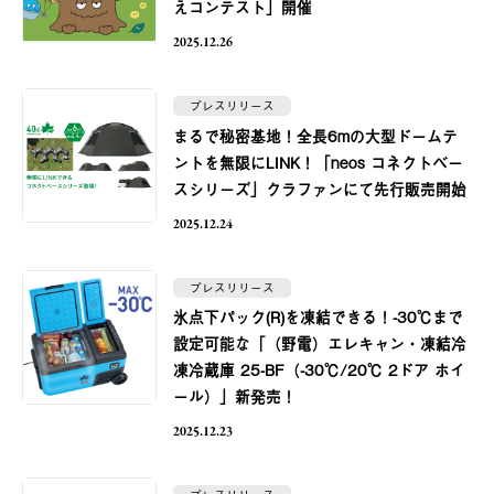
えコンテスト」開催
2025.12.26
プレスリリース
まるで秘密基地！全長6mの大型ドームテ
ントを無限にLINK！「neos コネクトベー
スシリーズ」クラファンにて先行販売開始
2025.12.24
プレスリリース
氷点下パック(R)を凍結できる！-30℃まで
設定可能な「（野電）エレキャン・凍結冷
凍冷蔵庫 25-BF（-30℃/20℃ 2ドア ホイ
ール）」新発売！
2025.12.23