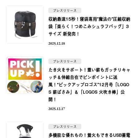
プレスリリース
収納最速15秒！寝袋専用”魔法の”圧縮収納
袋「楽らく！つめこみシュラフバッグ」3
サイズ 新発売！
2025.12.18
プレスリリース
たき火をサポート！重い薪もガッチリキャ
ッチ＆伸縮自在でピンポイントに送
風！“ピックアップロゴス”12月号「LOGO
S 薪ばさみ」＆「LOGOS 火吹き棒」公
開！
2025.12.17
プレスリリース
多機能な優れもの！着火もできるUSB蓄電