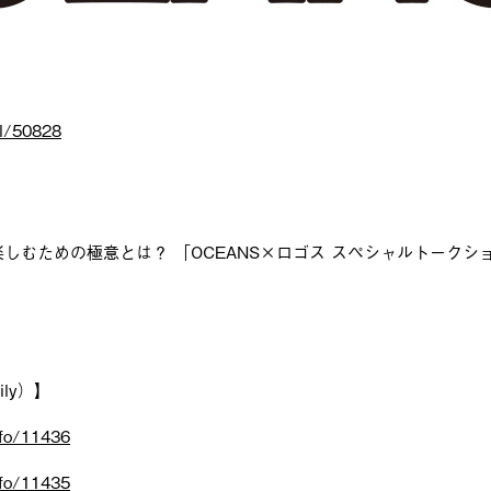
ail/50828
しむための極意とは？ 「OCEANS×ロゴス スペシャルトークシ
ily）】
nfo/11436
nfo/11435