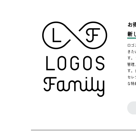
お
新
ロゴ
きた
す。
管理
す。
セレ
な特