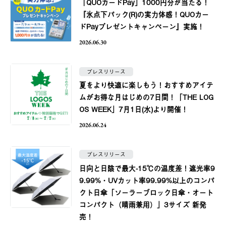
「QUOカードPay」1000円分が当たる！
『氷点下パック(R)の実力体感！QUOカー
ドPayプレゼントキャンペーン』実施！
2026.06.30
プレスリリース
夏をより快適に楽しもう！おすすめアイテ
ムがお得な月はじめの7日間！「THE LOG
OS WEEK」7月1日(水)より開催！
2026.06.24
プレスリリース
日向と日陰で最大-15℃の温度差！遮光率9
9.99%・UVカット率99.99%以上のコンパ
クト日傘「ソーラーブロック日傘・オート
コンパクト（晴雨兼用）」3サイズ 新発
売！