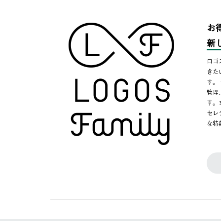
お
新
ロゴ
きた
す。
管理
す。
セレ
な特