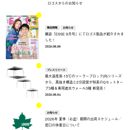
ロゴスからのお知らせ
製品情報
お知らせ
雑誌「ESSE 9月号」にてロゴス製品が紹介されま
した！
2026.08.06
プレスリリース
最大温度差-15℃のソーラーブロック(R)シリーズ
から、風抜き構造と2分設営が特長のQセットター
プ3種＆専用遮光ウォール3種 新発売！
2026.08.04
お知らせ
2026年 夏季（お盆）期間の出荷スケジュール／
窓口の休業日について