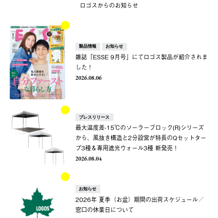
ロゴスからのお知らせ
製品情報
お知らせ
雑誌「ESSE 9月号」にてロゴス製品が紹介されま
した！
2026.08.06
プレスリリース
最大温度差-15℃のソーラーブロック(R)シリーズ
から、風抜き構造と2分設営が特長のQセットター
プ3種＆専用遮光ウォール3種 新発売！
2026.08.04
お知らせ
2026年 夏季（お盆）期間の出荷スケジュール／
窓口の休業日について