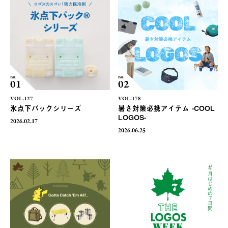
no.
no.
01
02
VOL.127
VOL.178
氷点下パックシリーズ
暑さ対策必携アイテム -COOL
LOGOS-
2026.02.17
2026.06.25