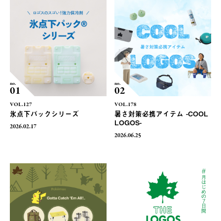
no.
no.
01
02
VOL.127
VOL.178
氷点下パックシリーズ
暑さ対策必携アイテム -COOL
LOGOS-
2026.02.17
2026.06.25