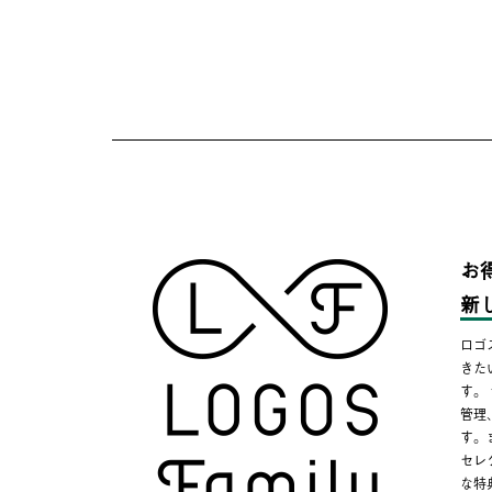
お
新
ロゴ
きた
す。
管理
す。
セレ
な特