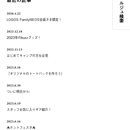
コンシェルジュ検索
最近の記事
2026.4.22
LOGOS FamilyNEOS会員さま限定！
2023.12.18
2023年のbuzzグッズ！
2023.11.13
はじめてキャンプの方も必見
2023.8.18
『オリジナルのトートバックを作ろう』
2023.6.30
ついに明日から❕
2023.6.19
スタッフお気に入りギア紹介！
2023.6.16
⛺️テントフェスタ⛺️