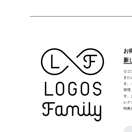
お
新
ロゴ
きた
す。
管理
す。
レク
特典