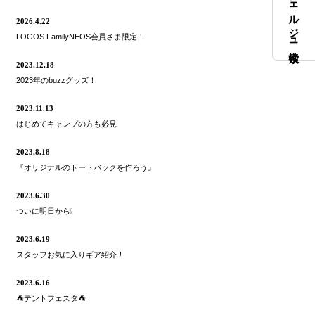
コンシェルジュ検索
2026.4.22
LOGOS FamilyNEOS会員さま限定！
2023.12.18
2023年のbuzzグッズ！
2023.11.13
はじめてキャンプの方も必見
2023.8.18
『オリジナルのトートバックを作ろう』
2023.6.30
ついに明日から❕
2023.6.19
スタッフお気に入りギア紹介！
2023.6.16
⛺️テントフェスタ⛺️