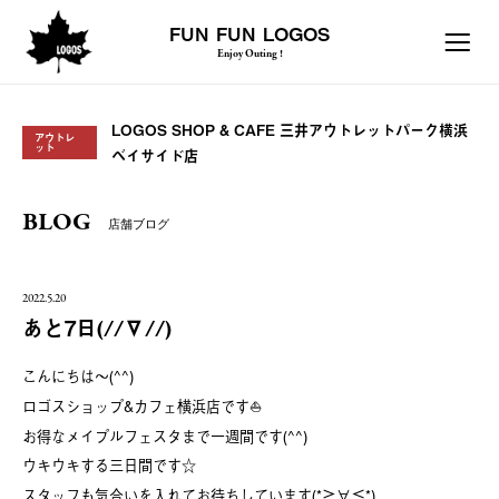
FUN FUN LOGOS
Enjoy Outing !
LOGOS SHOP & CAFE 三井アウトレットパーク横浜
アウトレ
ット
ベイサイド店
BLOG
店舗ブログ
2022.5.20
あと7日(//∇//)
こんにちは〜(^^)
ロゴスショップ&カフェ横浜店です⛵️
お得なメイプルフェスタまで一週間です(^^)
ウキウキする三日間です☆
スタッフも気合いを入れてお待ちしています(*≧∀≦*)