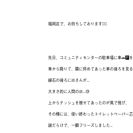
福岡店で、お待ちしております🙇‍♂️
先日、コミュニティセンターの駐車場に車🚗🅿️
車から降りて、隣に停めてあった車の後ろを見ると.
縁石の後ろに💩さんが...
大きさ的に人間の💩...😓
上からテッシュを被せてあったのが風で飛び、
その横には、使い終わったトイレットペーパー芯が..
謎だらけで、一瞬フリーズしました...