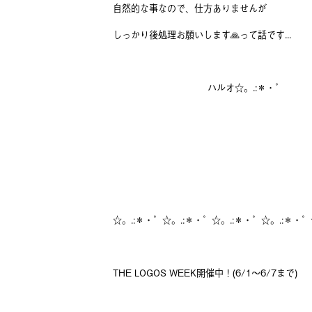
自然的な事なので、仕方ありませんが
しっかり後処理お願いします🙏って話です...
ハルオ☆。.:＊・゜
☆。.:＊・゜☆。.:＊・゜☆。.:＊・゜☆。.:＊・゜
THE LOGOS WEEK開催中！(6/1～6/7まで)