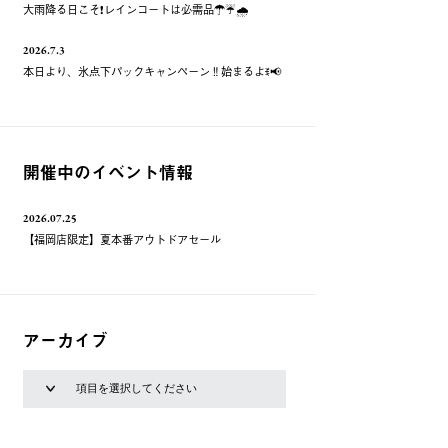
大雨降る日こそ❗️レインコートは必需品☂️☔️🌧
2026.7.3
本日より、氷点下パックキャンペーン‼️始まるよꉂ📢
開催中のイベント情報
2026.07.25
【福岡店限定】夏本番アウトドアセール
アーカイブ