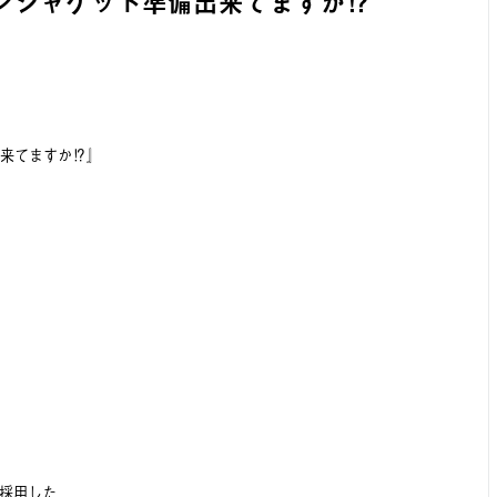
ンジャケット準備出来てますか⁉️
来てますか⁉️』
地採用した