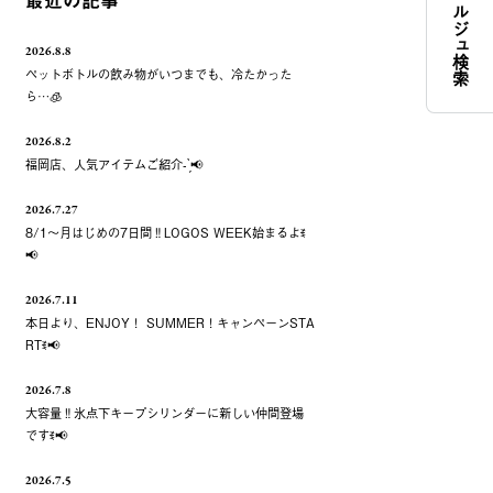
コンシェルジュ検索
最近の記事
2026.8.8
ペットボトルの飲み物がいつまでも、冷たかった
ら…🧊
2026.8.2
福岡店、人気アイテムご紹介- ̗̀📢
2026.7.27
8/1～月はじめの7日間‼️LOGOS WEEK始まるよꉂ
📢
2026.7.11
本日より、ENJOY！ SUMMER！キャンペーンSTA
RTꉂ📢
2026.7.8
大容量‼️氷点下キープシリンダーに新しい仲間登場
ですꉂ📢
2026.7.5