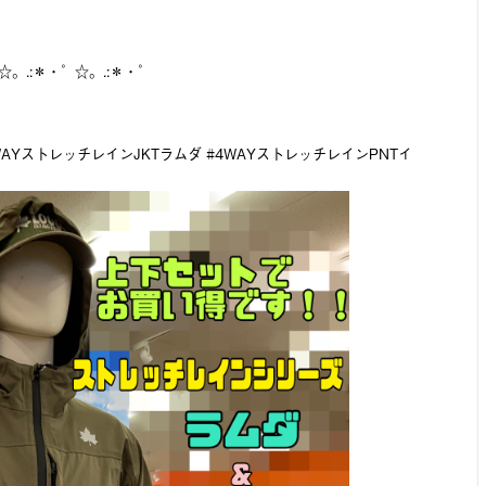
☆。.:＊・゜☆。.:＊・゜
4WAYストレッチレインJKTラムダ #4WAYストレッチレインPNTイ