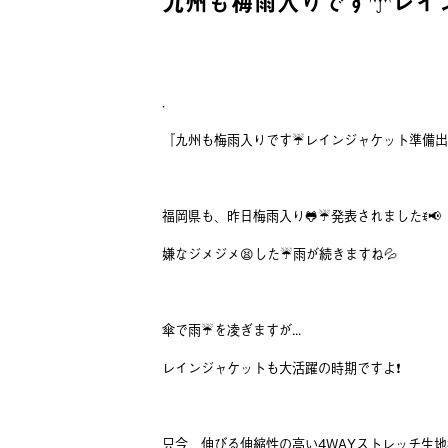
九州も梅雨入りです☂️レイ
．
『九州も梅雨入りです☔️レインジャケット準備出
福岡県も、昨日梅雨入り🐸☔発表されましたꉂ📢
嫌なジメジメ😫した☔️雨が続きますね💦
傘で雨☔️を凌ぎますが...
レインジャケットも大活躍の時期ですよ❗️
只今、伸びる伸縮性の高い4WAYストレッチ生