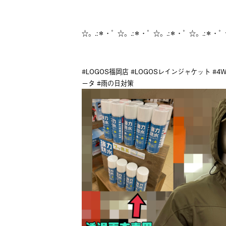
☆。.:＊・゜☆。.:＊・゜☆。.:＊・゜☆。.:＊・゜
#LOGOS福岡店 #LOGOSレインジャケット #
ータ #雨の日対策