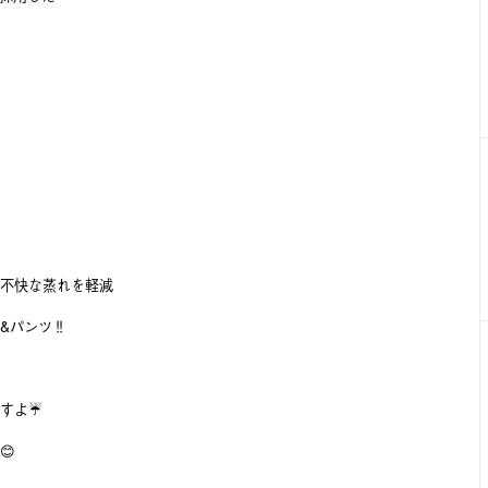
不快な蒸れを軽減
パンツ‼️
すよ☔️
😊