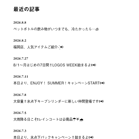
最近の記事
2026.8.8
ペットボトルの飲み物がいつまでも、冷たかったら…🧊
2026.8.2
福岡店、人気アイテムご紹介- ̗̀📢
2026.7.27
8/1～月はじめの7日間‼️LOGOS WEEK始まるよꉂ📢
2026.7.11
本日より、ENJOY！ SUMMER！キャンペーンSTARTꉂ📢
2026.7.8
大容量‼️氷点下キープシリンダーに新しい仲間登場ですꉂ📢
2026.7.5
大雨降る日こそ❗️レインコートは必需品☂️☔️🌧
2026.7.3
本日より、氷点下パックキャンペーン‼️始まるよꉂ📢