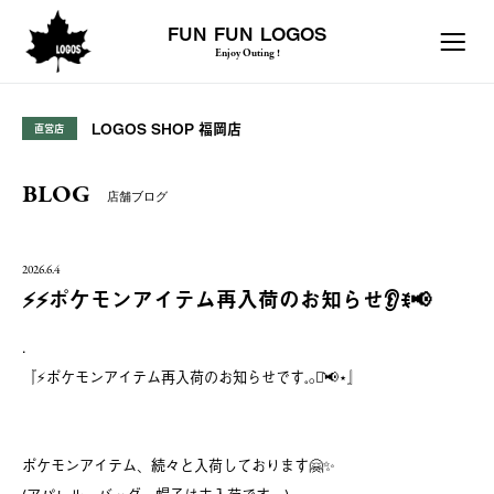
FUN FUN LOGOS
Enjoy Outing !
LOGOS SHOP 福岡店
直営店
BLOG
店舗ブログ
2026.6.4
⚡️⚡ポケモンアイテム再入荷のお知らせ👂ꉂ📢
.
『⚡️ポケモンアイテム再入荷のお知らせです𓈒𓂂⋆͛📢⋆』
ポケモンアイテム、続々と入荷しております🤗✨