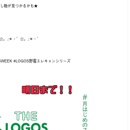
し物が見つかるかも★
☆。.:＊・゜☆。.:＊・゜
OSWEEK #LOGOS野電エレキャンシリーズ