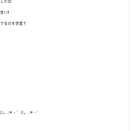
した😊
い❗️
でるのを学習‼️
☆。.:＊・゜☆。.:＊・゜