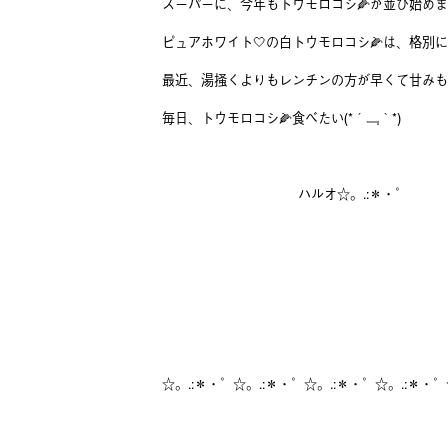
スーパーに、今年もトウモロコシ🌽が並び始めま
ピュアホワイト‎🤍の白トウモロコシ🌽は、格別に甘
最近、湯掻くよりもレンチンの方が早くて甘みも
毎日、トウモロコシ🌽食べたい(*´﹃｀*)
ハルオ☆。.:＊・゜
☆。.:＊・゜☆。.:＊・゜☆。.:＊・゜☆。.:＊・゜