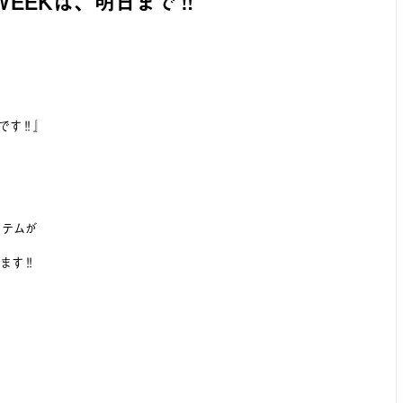
WEEKは、明日まで‼️
です‼️』
イテムが
ます‼️