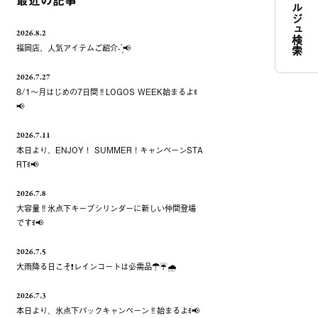
コンシェルジュ検索
最近の記事
2026.8.2
福岡店、人気アイテムご紹介- ̗̀📢
2026.7.27
8/1～月はじめの7日間‼️LOGOS WEEK始まるよꉂ
📢
2026.7.11
本日より、ENJOY！ SUMMER！キャンペーンSTA
RTꉂ📢
2026.7.8
大容量‼️氷点下キープシリンダーに新しい仲間登場
ですꉂ📢
2026.7.5
大雨降る日こそ❗️レインコートは必需品☂️☔️🌧
2026.7.3
本日より、氷点下パックキャンペーン‼️始まるよꉂ📢