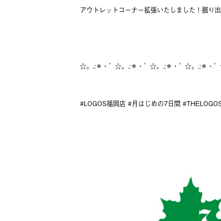
アウトレットコーナー拡張いたしました！掘り出
☆。.:＊・゜☆。.:＊・゜☆。.:＊・゜☆。.:＊・゜
#LOGOS福岡店 #月はじめの7日間 #THELOG