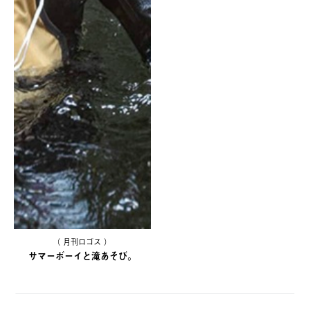
（ 月刊ロゴス ）
サマーボーイと滝あそび。