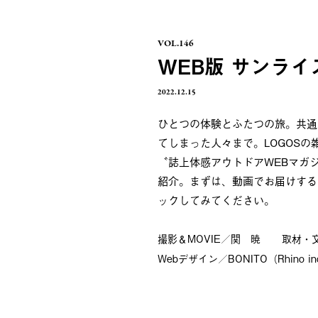
VOL.146
WEB版 サンラ
2022.12.15
ひとつの体験とふたつの旅。共通
てしまった人々まで。LOGOSの
〝誌上体感アウトドアWEBマガ
紹介。まずは、動画でお届けする
ックしてみてください。
撮影＆MOVIE／関 暁
取材・文／
Webデザイン／BONITO（Rhino in