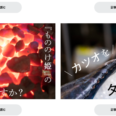
読む
記
読む
記