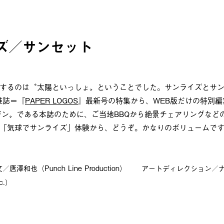
イズ／サンセット
するのは〝太陽といっしょ〟ということでした。サンライズとサ
雑誌＝『
PAPER LOGOS
』最新号の特集から、WEB版だけの特別
ジン〟である本誌のために、ご当地BBQから絶景チェアリングなど
「気球でサンライズ」体験から、どうぞ。かなりのボリュームで
唐澤和也（Punch Line Production）
アートディレクション／
c.）