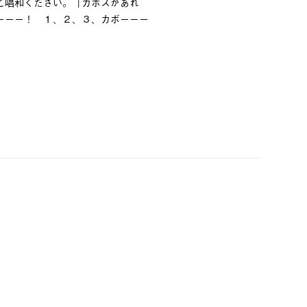
ご唱和ください。「カボスがあれ
ーーー！ １、２、３、カボーーー