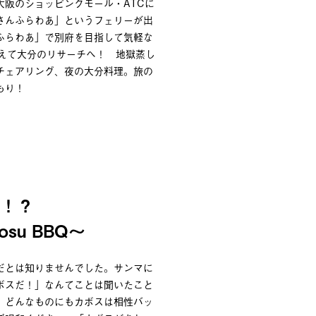
大阪のショッピングモール・ATCに
さんふらわあ」というフェリーが出
ふらわあ」で別府を目指して気軽な
備えて大分のリサーチへ！ 地獄蒸し
チェアリング、夜の大分料理。旅の
もり！
説！？
bosu BBQ～
だとは知りませんでした。サンマに
ボスだ！」なんてことは聞いたこと
。どんなものにもカボスは相性バッ