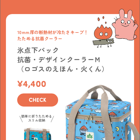
10mm厚の断熱材が冷たさキープ！
たためる抗菌クーラー
氷点下パック
抗菌・デザインクーラーM
（ロゴスのえほん・火くん）
4,400
CHECK
簡単に折りたためる
スリム収納