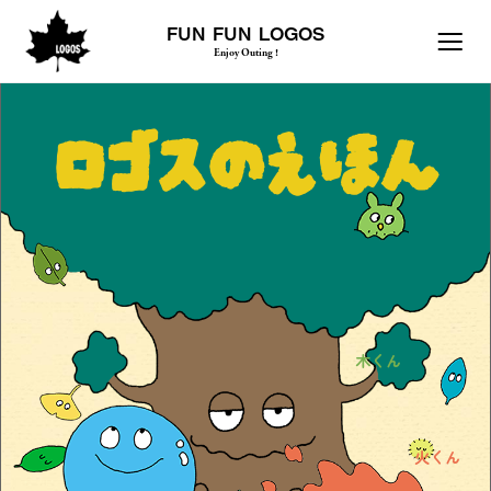
FUN FUN LOGOS
Enjoy Outing !
ロ
ゴ
ス
の
え
ほ
ん
木くん
火くん