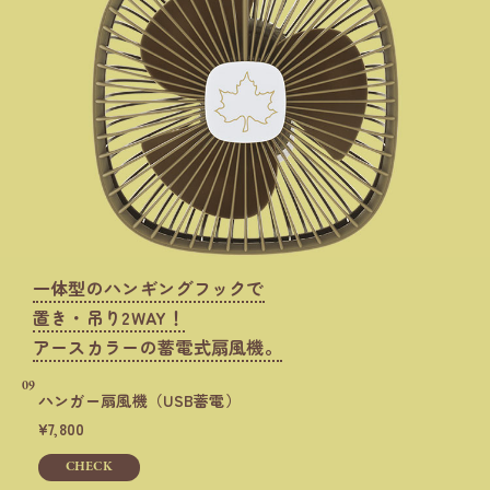
一体型のハンギングフックで
置き・吊り2WAY！
アースカラーの蓄電式扇風機。
09
ハンガー扇風機
（USB蓄電）
7,800
CHECK