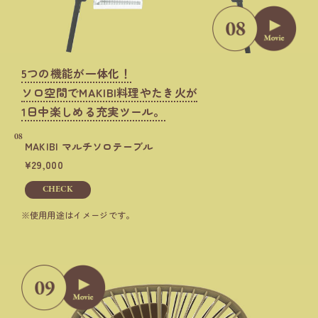
5つの機能が一体化！
ソロ空間でMAKIBI料理やたき火が
1日中楽しめる充実ツール。
08
MAKIBI マルチソロテーブル
29,000
CHECK
使用用途はイメージです。