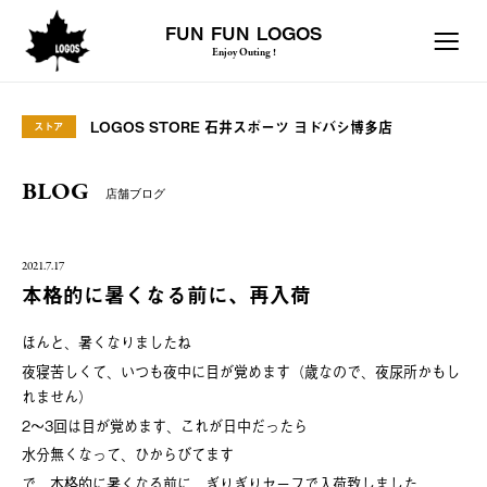
FUN FUN LOGOS
Enjoy Outing !
LOGOS STORE 石井スポーツ ヨドバシ博多店
ストア
BLOG
店舗ブログ
2021.7.17
本格的に暑くなる前に、再入荷
ほんと、暑くなりましたね
夜寝苦しくて、いつも夜中に目が覚めます（歳なので、夜尿所かもし
れません）
2～3回は目が覚めます、これが日中だったら
水分無くなって、ひからびてます
で、本格的に暑くなる前に、ぎりぎりセーフで入荷致しました