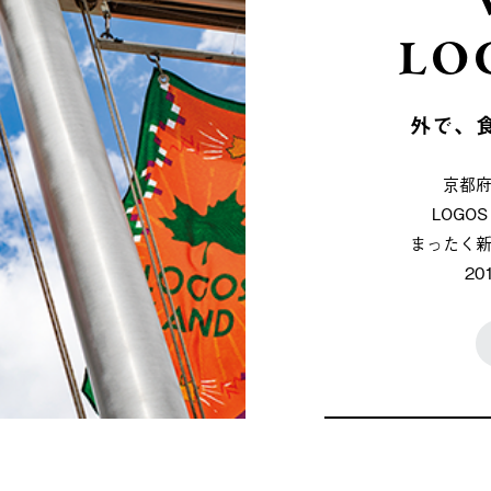
LO
外で、
京都
LOG
まったく
2