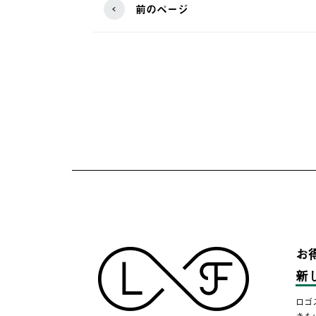
前のページ
お
新
ロゴ