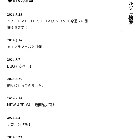
コンシェルジュ検索
最近の記事
2026.3.23
ＮＡＴＵＲＥ ＢＥＡＴ ＪＡＭ ２０２６ 今週末に開
催されます！
2024.5.14
メイプルフェスタ開催
2024.5.7
BBQするべ！！
2024.4.25
釣りに行ってきました。
2024.4.18
NEW ARRIVAL! 新商品入荷！
2024.4.2
デカゴン登場！！
2024.3.23