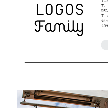
きた
す。
管理
す。
セレ
な特