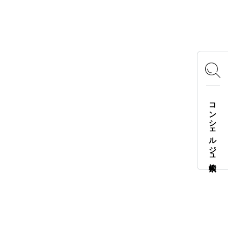
OFFICIAL SNS
Instagram
X
Facebook
YouTube
TikTok
LOGOS FAMILY APP
コンシェルジュ検索
iOS
Android
English