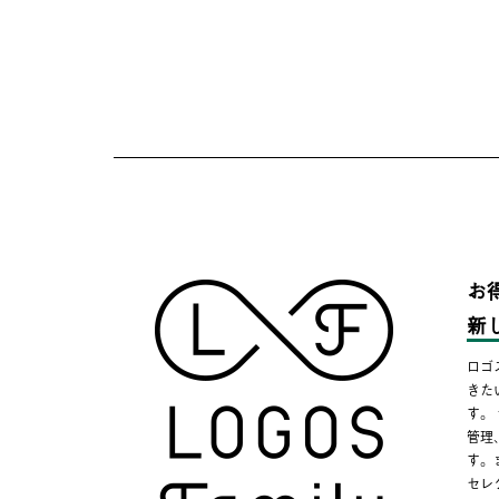
お
新
ロゴ
きた
す。
管理
す。
セレ