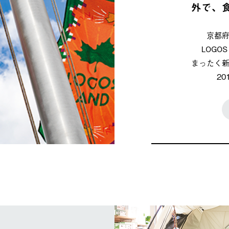
外で、
京都
LOG
まったく
2