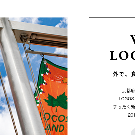
LO
外で、
京都
LOG
まったく
2