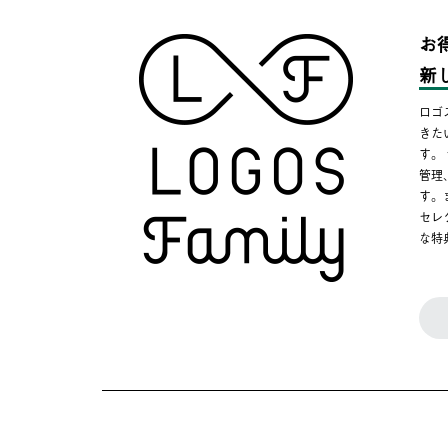
お
新
ロゴ
きた
す。
管理
す。
セレ
な特