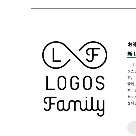
お
新
ロゴ
きた
す。
管理
す。
セレ
な特