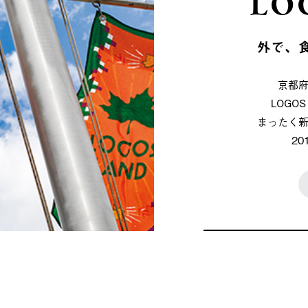
LO
外で、
京都
LOG
まったく
2