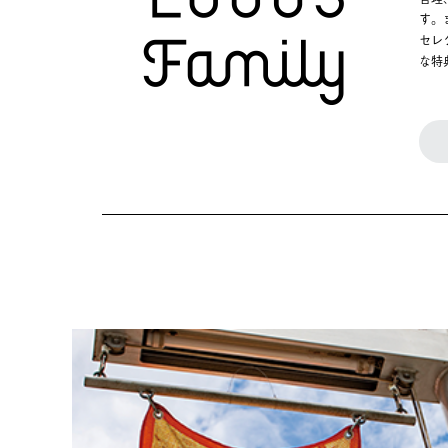
す。
セレ
な特