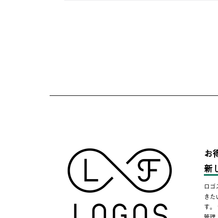
お
新
ロゴ
きた
す。
管理