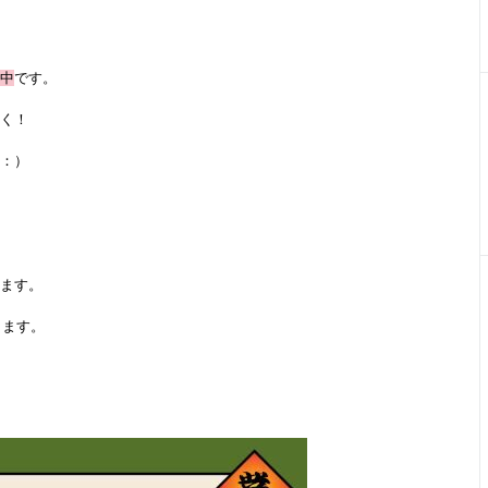
中
です。
く！
：）
ます。
ります。