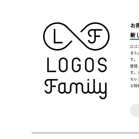
お
新
ロゴ
きた
す。
管理
す。
セレ
な特