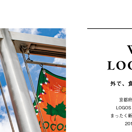
LO
外で、
京都
LOG
まったく
2