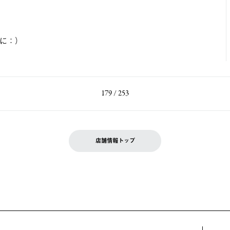
みに：）
179 / 253
店舗情報トップ