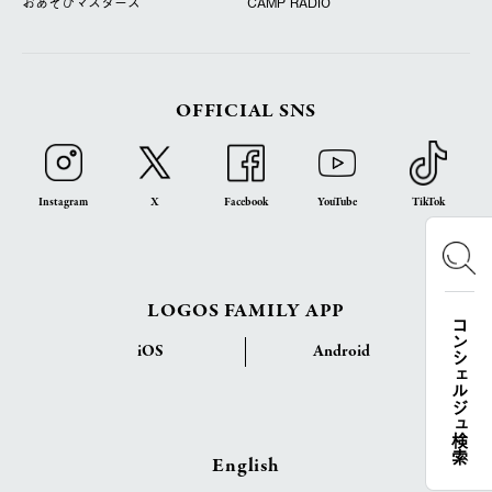
おあそびマスターズ
CAMP RADIO
OFFICIAL SNS
Instagram
X
Facebook
YouTube
TikTok
LOGOS FAMILY APP
コンシェルジュ検索
iOS
Android
English