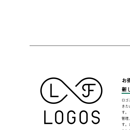
お
新
ロゴ
きた
す。
管理
す。