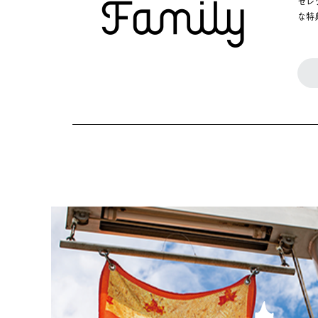
セレ
な特