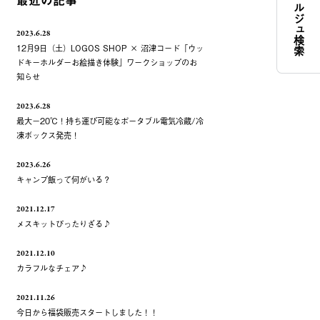
コンシェルジュ検索
最近の記事
2023.6.28
12月9日（土）LOGOS SHOP × 沼津コード「ウッ
ドキーホルダーお絵描き体験」ワークショップのお
知らせ
2023.6.28
最大－20℃！持ち運び可能なポータブル電気冷蔵/冷
凍ボックス発売！
2023.6.26
キャンプ飯って何がいる？
2021.12.17
メスキットぴったりざる♪
2021.12.10
カラフルなチェア♪
2021.11.26
今日から福袋販売スタートしました！！