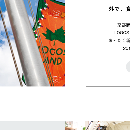
外で、
京都
LOG
まったく
2