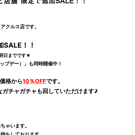
店舗"限定で追加SALE！！
とアクルス店です。
SALE！！
明日までです★
ップデー）」も同時開催中！
価格から
10％OFF
です。
は素敵なガチャガチャも回していただけます♪
来ちゃいます。
お待ちしております。