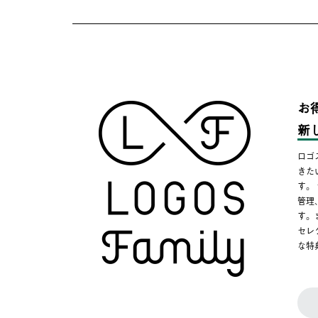
お
新
ロゴ
きた
す。
管理
す。
セレ
な特