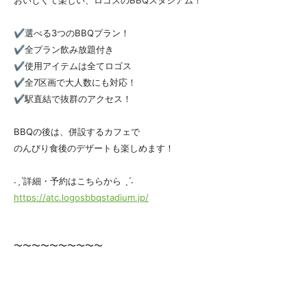
おいしくて楽しい、ロゴスのBBQスタジアム！
✔️選べる3つのBBQプラン！
✔️全プラン飲み放題付き
✔️使用アイテムは全てロゴス
✔️全7区画で大人数にも対応！
✔️駅直結で抜群のアクセス！
BBQの後は、併設するカフェで
のんびり食後のデザートも楽しめます！
˗ˏˋ詳細・予約はこちらから ˎˊ˗
https://atc.logosbbqstadium.jp/
〜〜〜〜〜〜〜〜〜〜