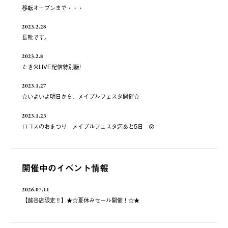
移転オープンまで・・・
2023.2.28
長靴です。
2023.2.8
たき火LIVE配信特別版!
2023.1.27
☆いよいよ明日から、メイプルフェスタ開催☆
2023.1.23
ロゴスのおまつり メイプルフェスタ迄あと5日 😲
開催中のイベント情報
2026.07.11
【越谷店限定‼】★☆夏休みセール開催！☆★