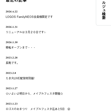
コンシェルジュ検索
最近の記事
2026.4.22
LOGOS FamilyNEOS会員様限定です
2026.1.31
リニューアルは３月２０日です✨
2026.1.30
移転オープンまで・・・
2023.2.28
長靴です。
2023.2.8
たき火LIVE配信特別版!
2023.1.27
☆いよいよ明日から、メイプルフェスタ開催☆
2023.1.23
ロゴスのおまつり メイプルフェスタ迄あと5日 😲