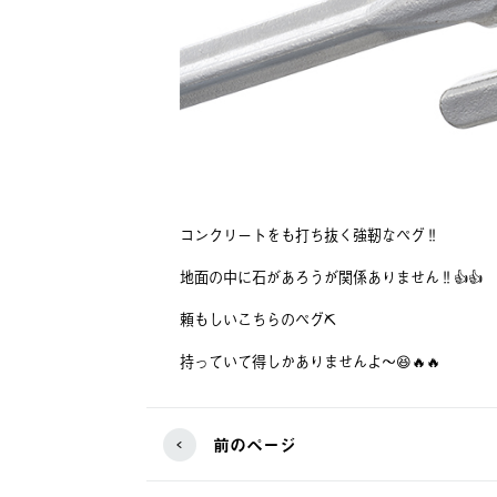
コンクリートをも打ち抜く強靭なペグ‼️
地面の中に石があろうが関係ありません‼️👍👍
頼もしいこちらのペグ⛏
持っていて得しかありませんよ〜😆🔥🔥
前のページ