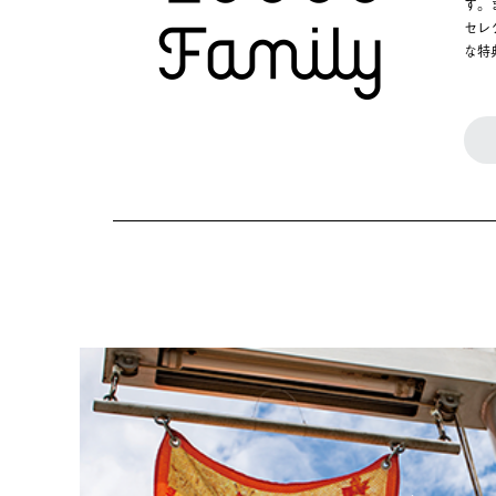
す。
セレ
な特