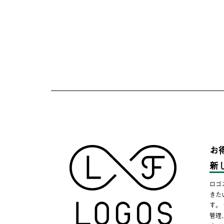
お
新
ロゴ
きた
す。
管理