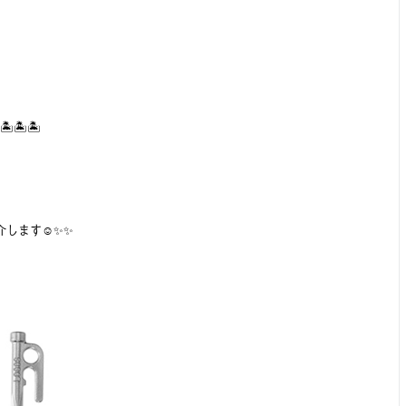
🏝🏝
します☺️✨✨