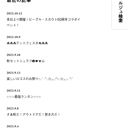
コンシェルジュ検索
最近の記事
2023.10.12
本日より開催！ビーグル・スカウト50周年コラボイ
ベント！
2023.10.9
⛺️⛺️⛺️テントフェスタ⛺️⛺️⛺️
2023.9.18
秋セットシュラフ🎃🍁🍄🌰
2023.9.13
楽しいロゴスのお祭り✨.ﾟ･*..☆.｡.:*✨.☆.｡.:. *:ﾟ
2023.9.11
✨✨✨最強ランタン✨✨✨
2023.9.8
さあ秋だ！アウトドアだ！焚き火だ！
2023.9.4