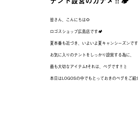
テント設営のカナメ‼️🏕
皆さん、こんにちは🌻
ロゴスショップ広島店です🏕
夏本番も近づき、いよいよ夏キャンシーズンです🏝
お気に入りのテントをしっかり設営する為に、
最も大切なアイテム❗️それは、ペグです‼️☝️
本日はLOGOSの中でもとっておきのペグをご紹介