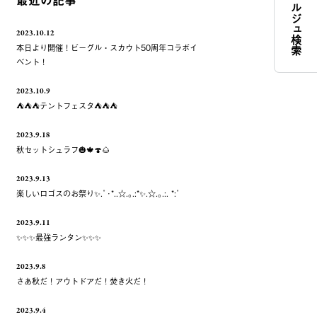
コンシェルジュ検索
最近の記事
2023.10.12
本日より開催！ビーグル・スカウト50周年コラボイ
ベント！
2023.10.9
⛺️⛺️⛺️テントフェスタ⛺️⛺️⛺️
2023.9.18
秋セットシュラフ🎃🍁🍄🌰
2023.9.13
楽しいロゴスのお祭り✨.ﾟ･*..☆.｡.:*✨.☆.｡.:. *:ﾟ
2023.9.11
✨✨✨最強ランタン✨✨✨
2023.9.8
さあ秋だ！アウトドアだ！焚き火だ！
2023.9.4