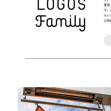
管理
す。
セレ
な特