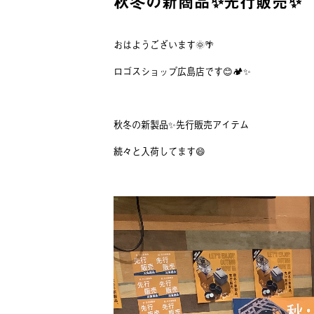
秋冬の新商品✨先行販売✨
おはようございます🌞🌴
ロゴスショップ広島店です😊🏕✨
秋冬の新製品✨先行販売アイテム
続々と入荷してます😄