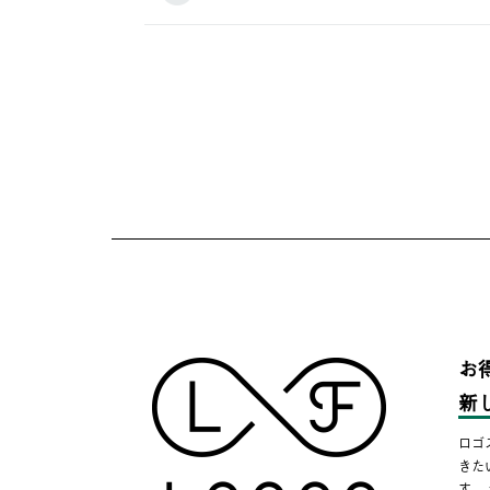
お
新
ロゴ
きた
す。