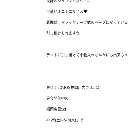
実際のシュラフと比べて...
可愛いミニミニサイズ♥️
裏面は、マジックテープ式のループになっている
引っ掛けられます👌
テントに引っ掛けて小物入れなんかにも出来ちゃ
更に☝️LOGOS福岡店内では...😊
只今開催中の...
福岡店限定❗️
4/25(土)~5/6(水)まで