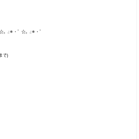
☆。.:＊・゜☆。.:＊・゜
まで)