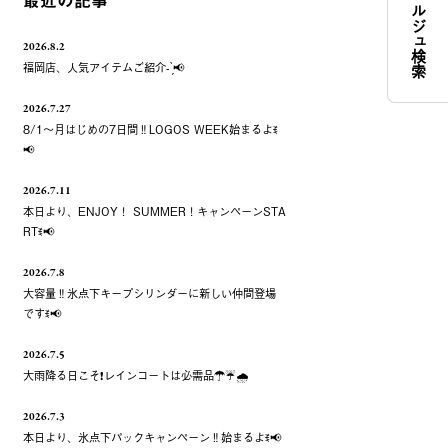
コンシェルジュ検索
最近の記事
2026.8.2
福岡店、人気アイテムご紹介- ̗̀📢
2026.7.27
8/1～月はじめの7日間‼️LOGOS WEEK始まるよꉂ
📢
2026.7.11
本日より、ENJOY！ SUMMER！キャンペーンSTA
RTꉂ📢
2026.7.8
大容量‼️氷点下キープシリンダーに新しい仲間登場
ですꉂ📢
2026.7.5
大雨降る日こそ❗️レインコートは必需品☂️☔️🌧
2026.7.3
本日より、氷点下パックキャンペーン‼️始まるよꉂ📢