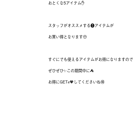
おとくな5アイテム✋
スタッフがオススメする❺アイテムが
お買い得となります🥺
すぐにでも使えるアイテムがお得になりますので
ぜひぜひ✨この期間中に⛺️
お得にGET✊💖してくださいね🉐