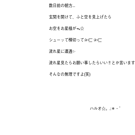
数日前の朝方...
玄関を開けて、ふと空を見上げたら
お空をお星様がᯓ☆
シューッて横切って✰=͟͟͞͞ ✰=͟͟͞͞
流れ星に遭遇✨️
流れ星見たらお願い事したらいい‼️とか言いま
そんなの無理ですよ(笑)
ハルオ☆。.:＊・゜