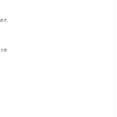
ので、
う🥺