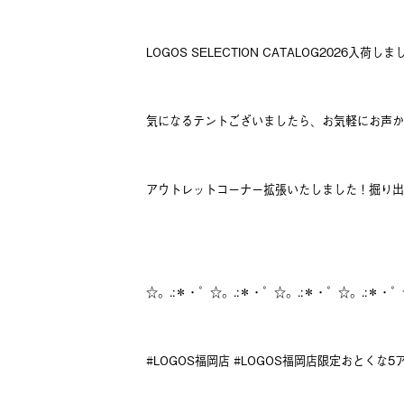
LOGOS SELECTION CATALOG2026入荷し
気になるテントございましたら、お気軽にお声か
アウトレットコーナー拡張いたしました！掘り出
☆。.:＊・゜☆。.:＊・゜☆。.:＊・゜☆。.:＊・゜
#LOGOS福岡店 #LOGOS福岡店限定おとくな5ア