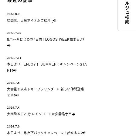
コンシェルジュ検索
最近の記事
2026.8.2
福岡店、人気アイテムご紹介- ̗̀📢
2026.7.27
8/1～月はじめの7日間‼️LOGOS WEEK始まるよꉂ
📢
2026.7.11
本日より、ENJOY！ SUMMER！キャンペーンSTA
RTꉂ📢
2026.7.8
大容量‼️氷点下キープシリンダーに新しい仲間登場
ですꉂ📢
2026.7.5
大雨降る日こそ❗️レインコートは必需品☂️☔️🌧
2026.7.3
本日より、氷点下パックキャンペーン‼️始まるよꉂ📢