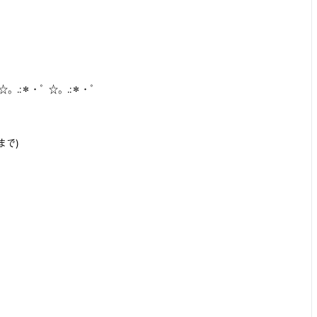
☆。.:＊・゜☆。.:＊・゜
まで)