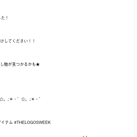
ました！
けしてください！！
し物が見つかるかも★
☆。.:＊・゜☆。.:＊・゜
イテム #THELOGOSWEEK