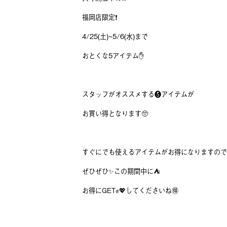
福岡店限定❗️
4/25(土)~5/6(水)まで
おとくな5アイテム✋
スタッフがオススメする❺アイテムが
お買い得となります🥺
すぐにでも使えるアイテムがお得になりますので
ぜひぜひ✨この期間中に⛺️
お得にGET✊💖してくださいね🉐