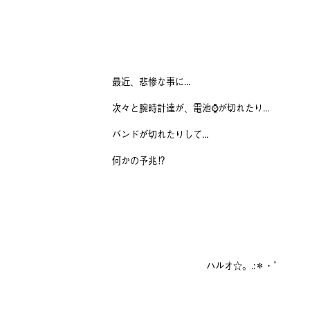
最近、悲惨な事に...
次々と腕時計達が、電池⌚️が切れたり...
バンドが切れたりして...
何かの予兆⁉️
ハルオ☆。.:＊・゜