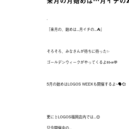
来月の月始めは…月イチの⛺
.
『来月の、始めは...月イチの...⛺️』
そろそろ、みなさんが待ちに待った✨️
ゴールデンウィークがやってくるよꉂꉂ📣💬
5月の始めはLOGOS WEEKも開催するよ~🗣💞
更に☝️LOGOS福岡店内では...😊
只今開催中の...