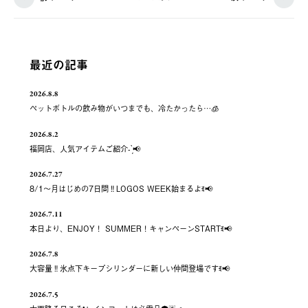
最近の記事
2026.8.8
ペットボトルの飲み物がいつまでも、冷たかったら…🧊
2026.8.2
福岡店、人気アイテムご紹介- ̗̀📢
2026.7.27
8/1～月はじめの7日間‼️LOGOS WEEK始まるよꉂ📢
2026.7.11
本日より、ENJOY！ SUMMER！キャンペーンSTARTꉂ📢
2026.7.8
大容量‼️氷点下キープシリンダーに新しい仲間登場ですꉂ📢
2026.7.5