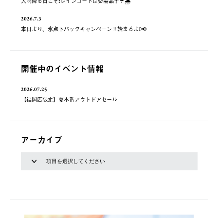
大雨降る日こそ❗️レインコートは必需品☂️☔️🌧
2026.7.3
本日より、氷点下パックキャンペーン‼️始まるよꉂ📢
開催中のイベント情報
2026.07.25
【福岡店限定】夏本番アウトドアセール
アーカイブ