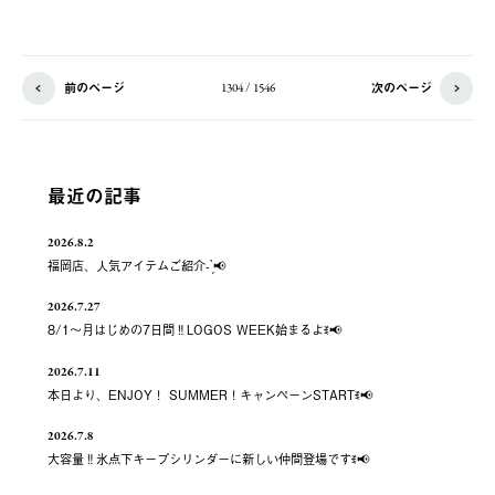
前のページ
次のページ
1304 / 1546
最近の記事
2026.8.2
福岡店、人気アイテムご紹介- ̗̀📢
2026.7.27
8/1～月はじめの7日間‼️LOGOS WEEK始まるよꉂ📢
2026.7.11
本日より、ENJOY！ SUMMER！キャンペーンSTARTꉂ📢
2026.7.8
大容量‼️氷点下キープシリンダーに新しい仲間登場ですꉂ📢