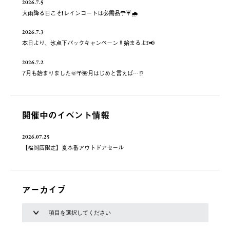
2026.7.5
大雨降る日こそ❗️レインコートは必需品☂️☔️🌧
2026.7.3
本日より、氷点下パックキャンペーン‼️始まるよꉂ📢
2026.7.2
7月も始まりました🌞🌴🌺月はじめと言えば…⁉️
開催中のイベント情報
2026.07.25
【福岡店限定】夏本番アウトドアセール
アーカイブ