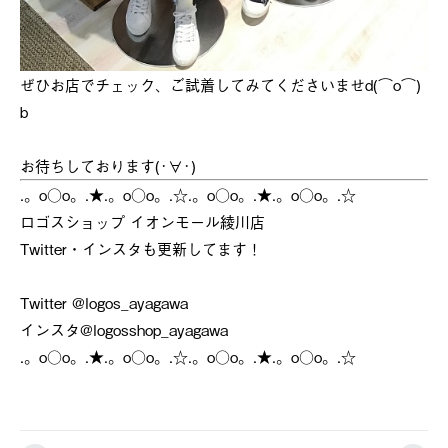
ぜひお店でチェック、ご試着してみてくださいませd(⌒o⌒)
b
お待ちしております(･∀･)
.。o○o。.★.。o○o。.☆.。o○o。.★.。o○o。.☆
ロゴスショップ イオンモール綾川店
Twitter・インスタも更新してます！
Twitter @logos_ayagawa
インスタ@logosshop_ayagawa
.。o○o。.★.。o○o。.☆.。o○o。.★.。o○o。.☆