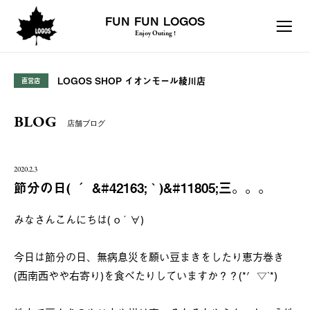
FUN FUN LOGOS
Enjoy Outing !
LOGOS SHOP イオンモール綾川店
直営店
BLOG
店舗ブログ
2020.2.3
節分の日( ´ &#42163; ` )&#11805;三。。。
みなさんこんにちは( o´∀)
今日は節分の日、無病息災を願い豆まきをしたり恵方巻き
(西南西やや右寄り)を食べたりしていますか？？(*′▽`*)