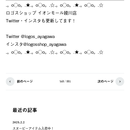
.。o○o。.★.。o○o。.☆.。o○o。.★.。o○o。.☆
ロゴスショップ イオンモール綾川店
Twitter・インスタも更新してます！
Twitter @logos_ayagawa
インスタ@logosshop_ayagawa
.。o○o。.★.。o○o。.☆.。o○o。.★.。o○o。.☆
前のページ
次のページ
568 / 881
最近の記事
2025.2.2
スヌーピーアイテム入荷中！