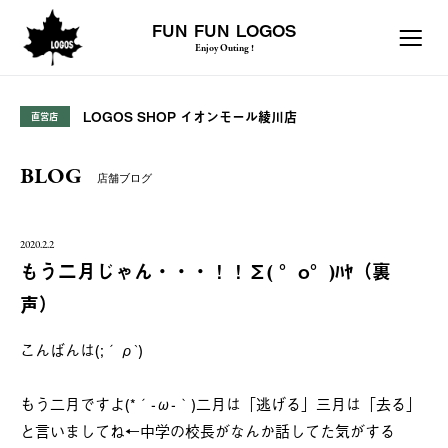
FUN FUN LOGOS
Enjoy Outing !
LOGOS SHOP イオンモール綾川店
直営店
BLOG
店舗ブログ
2020.2.2
もう二月じゃん・・・！！Σ( °o°)ﾊﾔ（裏
声）
こんばんは(;´ρ`)
もう二月ですよ(*´-ω-｀)二月は「逃げる」三月は「去る」
と言いましてね←中学の校長がなんか話してた気がする