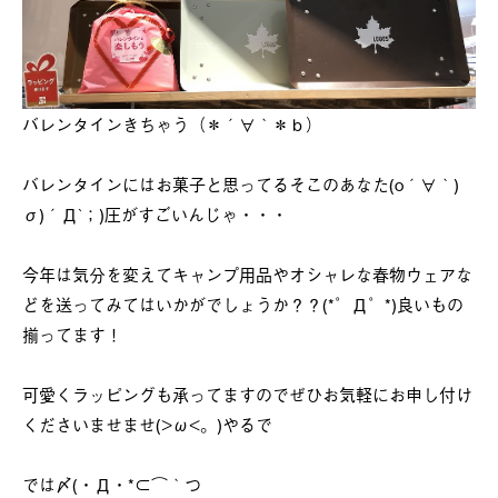
バレンタインきちゃう（＊´∀｀＊ｂ）
バレンタインにはお菓子と思ってるそこのあなた(o´∀｀)
σ)´Д`；)圧がすごいんじゃ・・・
今年は気分を変えてキャンプ用品やオシャレな春物ウェアな
どを送ってみてはいかがでしょうか？？(*゜Д゜*)良いもの
揃ってます！
可愛くラッピングも承ってますのでぜひお気軽にお申し付け
くださいませませ(>ω<。)やるで
では〆(・Д・*⊂⌒｀つ