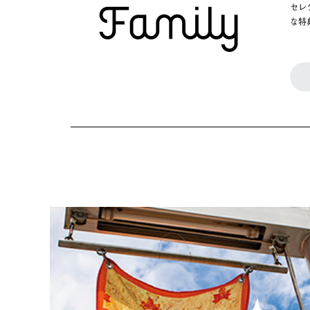
セレ
な特