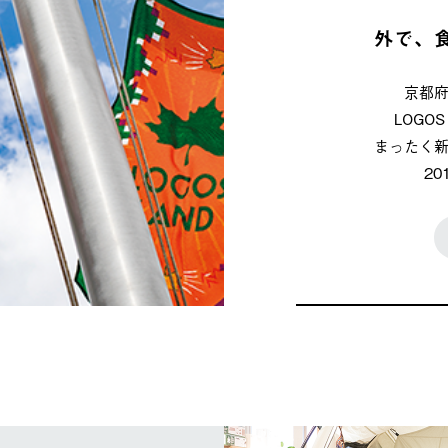
外で、
京都
LOG
まったく
2