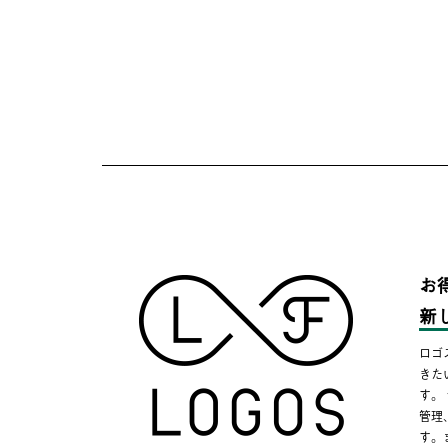
お
新
ロゴ
きた
す。
管理
す。