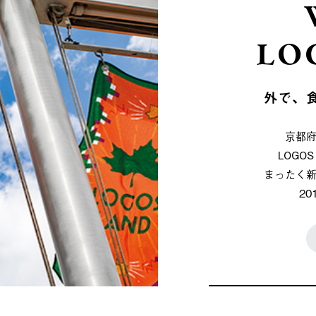
LO
外で、
京都
LOG
まったく
2