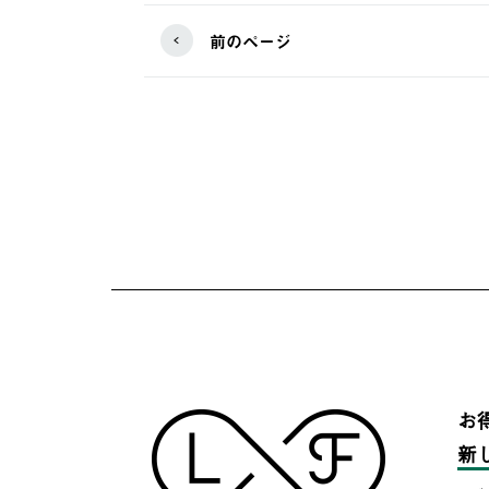
前のページ
お
新