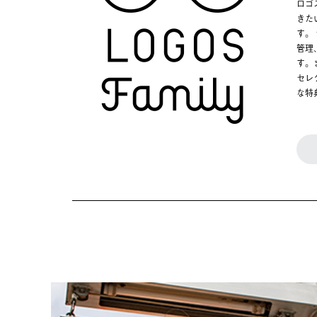
ロゴ
きた
す。
管理
す。
セレ
な特