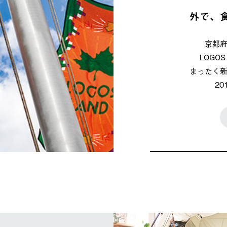
外で、
京都
LOG
まったく
2