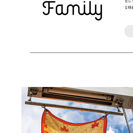
セレ
な特