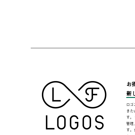
お
新
ロゴ
きた
す。
管理
す。