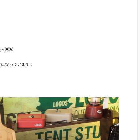
💓💓
インになっています！